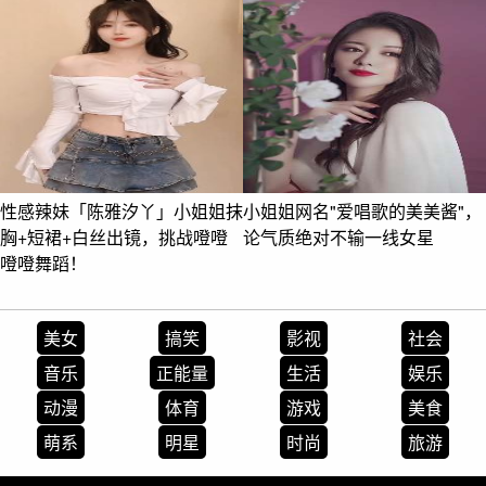
性感辣妹「陈雅汐丫」小姐姐抹
小姐姐网名"爱唱歌的美美酱"，
胸+短裙+白丝出镜，挑战噔噔
论气质绝对不输一线女星
噔噔舞蹈！
美女
搞笑
影视
社会
音乐
正能量
生活
娱乐
动漫
体育
游戏
美食
萌系
明星
时尚
旅游