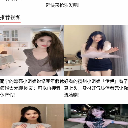
赶快来抢沙发吧！
推荐视频
南宁的漂亮小姐姐说修完年假休
好看的扬州小姐姐「伊伊」看了
病假太无聊 网友：可以再接着
真上头，身材好气质佳看完让你
休产假！
流哈喇！