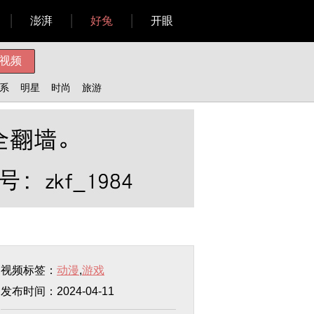
澎湃
好兔
开眼
系
明星
时尚
旅游
视频标签：
动漫
,
游戏
发布时间：2024-04-11