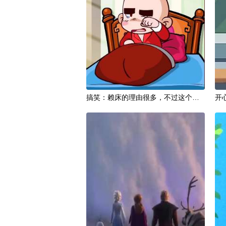
搞笑：赖床的理由很多，不过这个理由确实有道理！