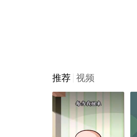
推荐
视频