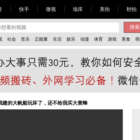
音
快手
微视
场库
美拍
秒拍
视
社会
音乐
正能量
生活
娱乐
动漫
体育
游戏
美食
萌
我建的大帆船玩坏了，还不给我买大黄蜂