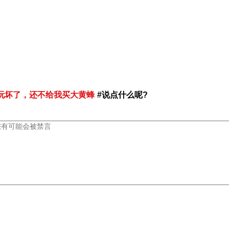
玩坏了，还不给我买大黄蜂
#说点什么呢?