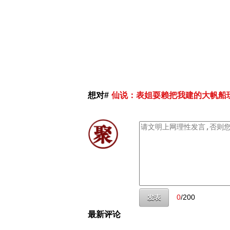
想对#
仙说：表姐耍赖把我建的大帆船
0
/200
发表
最新评论