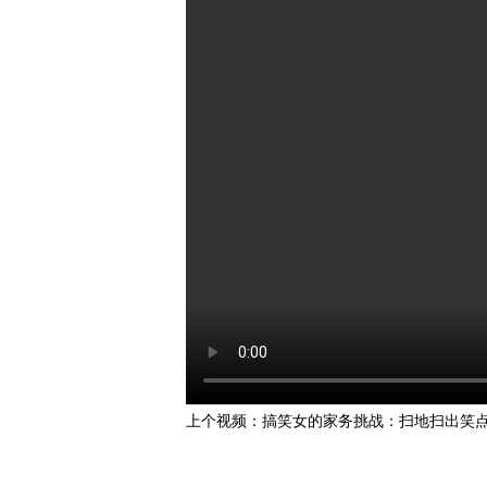
上个视频：
搞笑女的家务挑战：扫地扫出笑
擦出泪点！