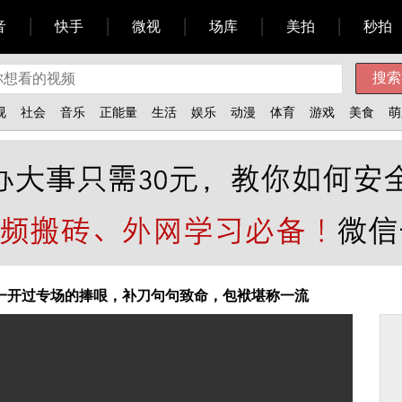
音
快手
微视
场库
美拍
秒拍
视
社会
音乐
正能量
生活
娱乐
动漫
体育
游戏
美食
萌
一开过专场的捧哏，补刀句句致命，包袱堪称一流