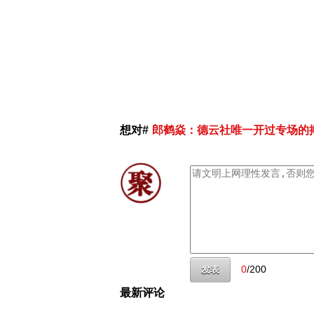
想对#
郎鹤焱：德云社唯一开过专场的
0
/200
发表
最新评论