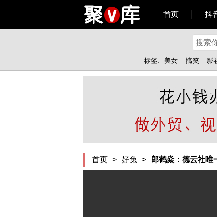
首页
抖
标签:
美女
搞笑
影
首页
>
好兔
>
郎鹤焱：德云社唯