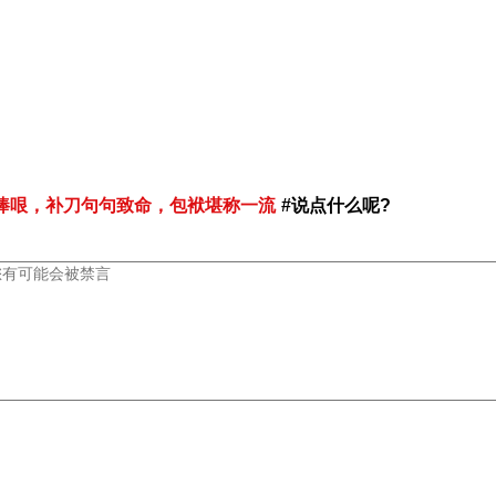
捧哏，补刀句句致命，包袱堪称一流
#说点什么呢?