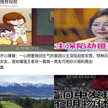
推荐视频
开心锤锤：一心想要挽回生气的
泰国公主深陷劫匪军营，特种兵
女友，谁知嘴强王者说一套做一
男友巧用妙计顺利救出
套