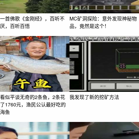
一首佛歌《金刚经》，百听不
MC矿洞探险：意外发现神秘物
厌，百听百悟
品，竟然是这个！
看似平谈无奇的2条鱼，2条花
我发现了新的挖矿方法
了1760元，渔民公认最好吃的
海鱼