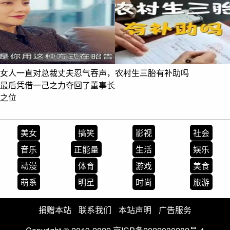
女人一直对总裁丈夫忍气吞声，
农村生三胎有补助吗
最后凭借一己之力夺回了董事长
之位
美女
搞笑
影视
社会
音乐
正能量
生活
娱乐
动漫
体育
游戏
美食
萌系
明星
时尚
旅游
捐赠本站
联系我们
本站声明
广告服务