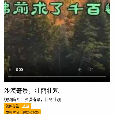
沙漠奇景，壮丽壮观
视频简介：沙漠奇景，壮丽壮观
视频标签：
旅游
发布时间：2026-03-25