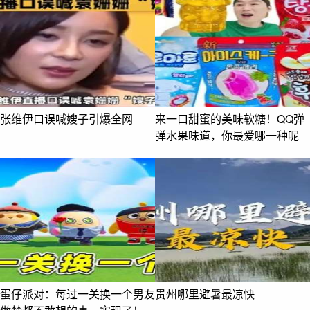
张维伊口误喊嫂子引爆全网
来一口甜蜜的美味软糖！QQ弹
弹水果味道，你最爱哪一种呢
蛋仔派对：每过一关换一个男友
贵州哪里避暑最凉快