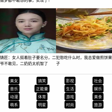
做梦都不敢想的事，实现了！
铸匠：女人挺着肚子要名分，二
犯愁吃什么时，我总爱做煎饼果
爷不敢见，二奶奶太机智了
子
美女
搞笑
影视
社会
音乐
正能量
生活
娱乐
动漫
体育
游戏
美食
萌系
明星
时尚
旅游