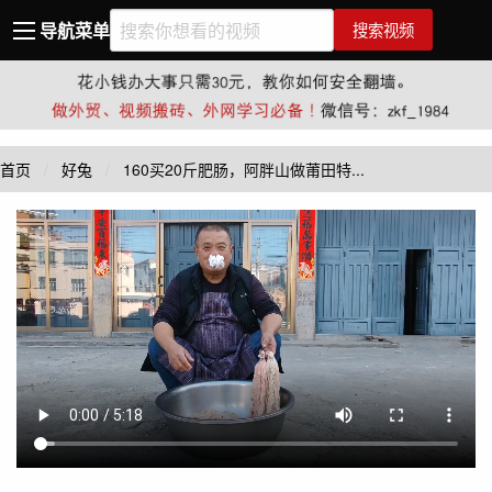
导航菜单
搜索视频
首页
好兔
160买20斤肥肠，阿胖山做莆田特...