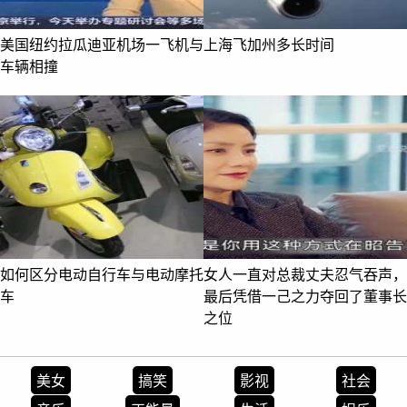
美国纽约拉瓜迪亚机场一飞机与
上海飞加州多长时间
车辆相撞
如何区分电动自行车与电动摩托
女人一直对总裁丈夫忍气吞声，
车
最后凭借一己之力夺回了董事长
之位
美女
搞笑
影视
社会