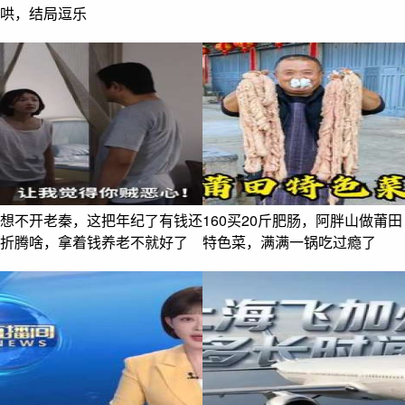
哄，结局逗乐
想不开老秦，这把年纪了有钱还
160买20斤肥肠，阿胖山做莆田
折腾啥，拿着钱养老不就好了
特色菜，满满一锅吃过瘾了