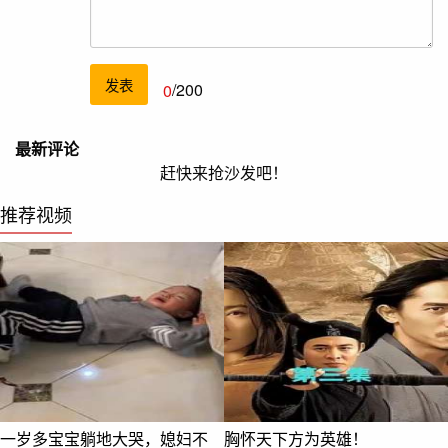
发表
0
/200
最新评论
赶快来抢沙发吧！
推荐视频
一岁多宝宝躺地大哭，媳妇不
胸怀天下方为英雄！