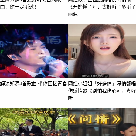
曲，你一定听过！
《开始懂了》，太好听了多听了
两遍！
解读郑源4首歌曲 带你回忆青春
网红小姐姐「好多倩」深情翻唱
伤感情歌《别怕我伤心》，真好
听！