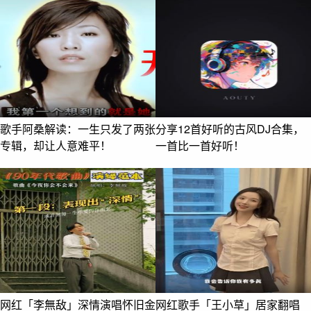
歌手阿桑解读：一生只发了两张
分享12首好听的古风DJ合集，
专辑，却让人意难平！
一首比一首好听！
网红「李無敌」深情演唱怀旧金
网红歌手「王小草」居家翻唱