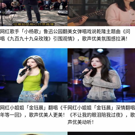
网红歌手「小杨歌」鲁迅公园翻
美女弹唱戏说乾隆主题曲《问
唱《九百九十九朵玫瑰》引围观
情》，歌声优美氛围感拉满！
网红小姐姐「金钰晨」翻唱《千
网红小姐姐「金钰晨」深情翻唱
年等一回》，歌声优美人更美！
《不让我的眼泪陪我过夜》，歌
声优美动听！