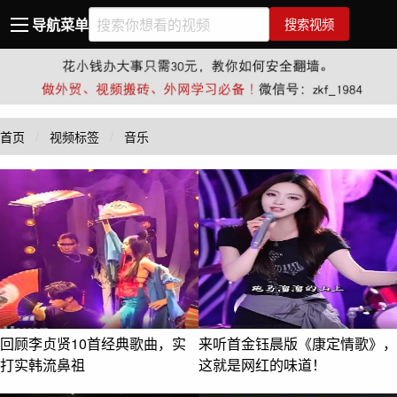
导航菜单
搜索视频
首页
视频标签
音乐
回顾李贞贤10首经典歌曲，实
来听首金钰晨版《康定情歌》，
打实韩流鼻祖
这就是网红的味道！