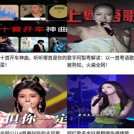
十首开车神曲，听听哪首是你的
歌手阿梨粤解读：以一首粤语歌
菜！
被熟知，火遍全网！
全网公认9首最好听的古风歌
网红歌手金钰晨翻唱伤感情歌