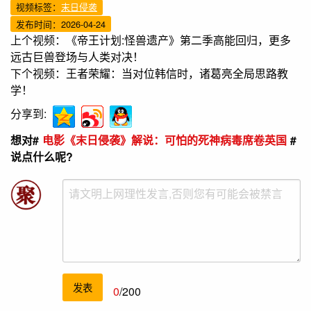
视频标签：
末日侵袭
发布时间：2026-04-24
上个视频：
《帝王计划:怪兽遗产》第二季高能回归，更多
远古巨兽登场与人类对决！
下个视频：
王者荣耀：当对位韩信时，诸葛亮全局思路教
学！
分享到:
想对#
电影《末日侵袭》解说：可怕的死神病毒席卷英国
#
说点什么呢?
发表
0
/200