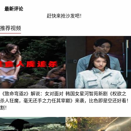
最新评论
赶快来抢沙发吧！
推荐视频
《致命弯道2》解说：女对面对
韩国女星河智苑新剧《权欲之
杀人狂魔，毫无还手之力任其宰
巅》来袭，比色即是空还好看！
割！