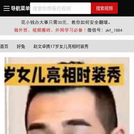
导航菜单
搜索视频
首页
好兔
赵文卓携17岁女儿亮相时装秀