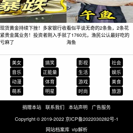
现货黄金持续下挫！多家银行收
看似平谈无奇的2条鱼，2条花
紧贵金属业务！投资者刚入手就
了1760元，渔民公认最好吃的
亏麻了
海鱼
美女
搞笑
影视
社会
音乐
正能量
生活
娱乐
动漫
体育
游戏
美食
萌系
明星
时尚
旅游
捐赠本站
联系我们
本站声明
广告服务
Copyright © 2019-2022
京ICP备2022030282号-1
网站档案库
vip解析