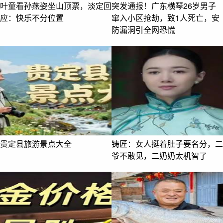
叶童看孙燕姿坐山顶票，淡定回
突发通报！广东横琴26岁男子
应：快乐不分位置
窜入小区抢劫，致1人死亡，安
防漏洞引全网恐慌
贵定县旅游景点大全
铸匠：女人挺着肚子要名分，二
爷不敢见，二奶奶太机智了