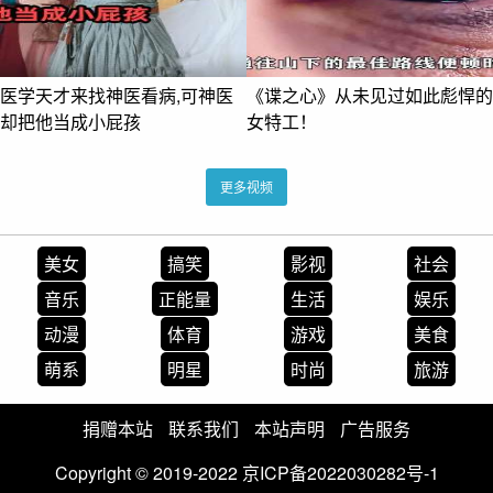
医学天才来找神医看病,可神医
《谍之心》从未见过如此彪悍的
却把他当成小屁孩
女特工！
更多视频
美女
搞笑
影视
社会
音乐
正能量
生活
娱乐
动漫
体育
游戏
美食
萌系
明星
时尚
旅游
捐赠本站
联系我们
本站声明
广告服务
Copyright © 2019-2022
京ICP备2022030282号-1