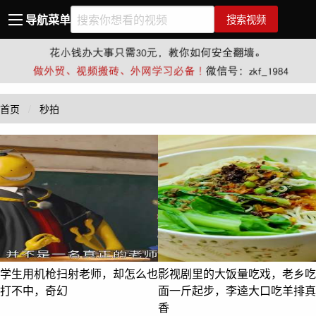
导航菜单
搜索视频
首页
秒拍
学生用机枪扫射老师，却怎么也
影视剧里的大饭量吃戏，老乡吃
打不中，奇幻
面一斤起步，李逵大口吃羊排真
香