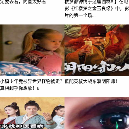
定要去看，简直太好看
楼梦都钟情于这座园林# 】在电
影《红楼梦之金玉良缘》中，影
片的第一个场...
小镇少年竟被异世界怪物掳走？
低配英叔大战东瀛阴阳师！
真相超乎你想象！6