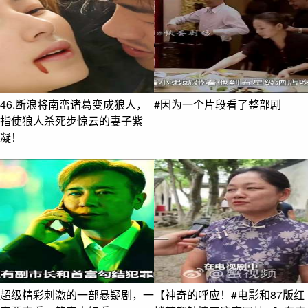
46.断浪将南峦诸葛变成狼人，
#因为一个片段看了整部剧
指使狼人杀死步惊云的妻子紫
凝！
超级精彩刺激的一部悬疑剧，一
【神奇的呼应！#电影和87版红