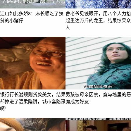
江山如此多娇8：麻长顺吃了扶
曹老爷见钱眼开，用八个人力抬
贫的小猪仔
起重达万斤的龙王，结果惊呆众
人
银行行长潜规则贷款美女，结果
男孩被母亲囚禁，竟与墙里的恶
却掉进了温柔陷阱，城市套路深
魔成为好友！
啊！